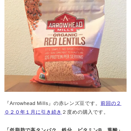
『Arrowhead Mills』の赤レンズ豆です。
前回の２
０２０年１月に引き続き
２度めの購入です。
「低脂肪で高タンパク、鉄分、ビタミンB、葉酸」