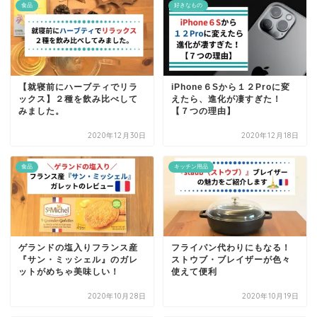
食品
好きなもの
【就寝前にハーブティでリラ
iPhone６Sから１２Proに変
ックス】２種を飲み比べして
えたら、進化が凄すぎた！
みました。
【７つの理由】
2020年12月30日
2020年12月18日
食品
キッチン用品
ゲランドの塩入りフランス産
フライパン代わりにもなる！
『サン・ミッシェル』のガレ
ストウブ・ブレイザーが色々
ットがめちゃ美味しい！
使えて便利
2020年10月28日
2020年10月19日