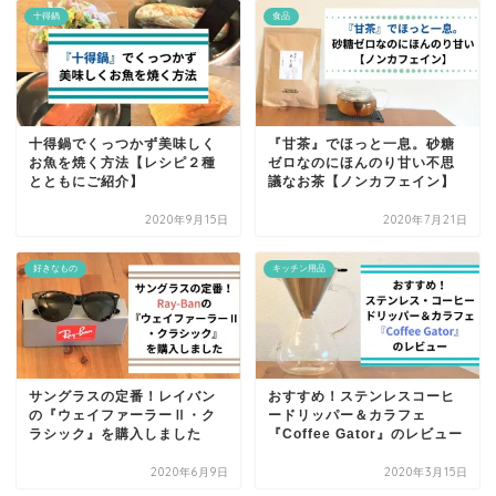
十得鍋
食品
十得鍋でくっつかず美味しく
『甘茶』でほっと一息。砂糖
お魚を焼く方法【レシピ２種
ゼロなのにほんのり甘い不思
とともにご紹介】
議なお茶【ノンカフェイン】
2020年9月15日
2020年7月21日
好きなもの
キッチン用品
サングラスの定番！レイバン
おすすめ！ステンレスコーヒ
の『ウェイファーラーⅡ・ク
ードリッパー＆カラフェ
ラシック』を購入しました
『Coffee Gator』のレビュー
2020年6月9日
2020年3月15日