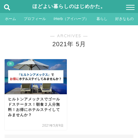
ほどよい暮らしのはじめかた。
ホーム
プロフィール
iHerb（アイハーブ）
暮らし
好きなもの
― ARCHIVES ―
2021年 5月
旅
ヒルトンアメックスでゴール
ドステータス！朝食２人分無
料！お得にホテルステイして
みませんか？
2021年5月9日