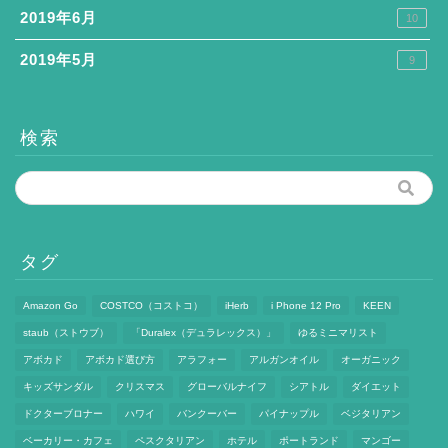
2019年6月
10
2019年5月
9
検索
タグ
Amazon Go
COSTCO（コストコ）
iHerb
i Phone 12 Pro
KEEN
staub（ストウブ）
「Duralex（デュラレックス）」
ゆるミニマリスト
アボカド
アボカド選び方
アラフォー
アルガンオイル
オーガニック
キッズサンダル
クリスマス
グローバルナイフ
シアトル
ダイエット
ドクターブロナー
ハワイ
バンクーバー
パイナップル
ベジタリアン
ベーカリー・カフェ
ペスクタリアン
ホテル
ポートランド
マンゴー