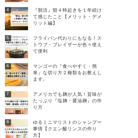
『朝活』朝４時起きを１年続け
て感じたこと【メリット・デメ
リット編】
フライパン代わりにもなる！ス
トウブ・ブレイザーが色々使え
て便利
マンゴーの『食べやすく・簡
単』な切り方２種類をお教えし
ます。
アメリカでも麹が人気！旨味が
たっぷり『塩麹・醤油麹』の作
り方
ゆるミニマリストのシャンプー
事情【クエン酸リンスの作り
方】