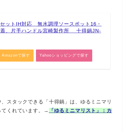
セットIH対応 無水調理ソースポット16・
兼用蓋、片手ハンドル宮崎製作所 十得鍋JN-
Amazonで探す
Yahooショッピングで探す
中、スタックできる「十得鍋」は、ゆるミニマリ
ってくれています。→
「ゆるミニマリスト」：カ