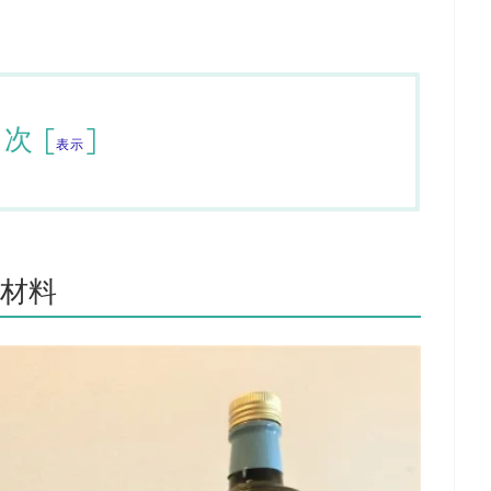
目次
[
]
表示
材料