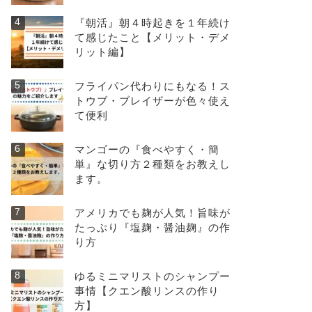
『朝活』朝４時起きを１年続け
て感じたこと【メリット・デメ
リット編】
フライパン代わりにもなる！ス
トウブ・ブレイザーが色々使え
て便利
マンゴーの『食べやすく・簡
単』な切り方２種類をお教えし
ます。
アメリカでも麹が人気！旨味が
たっぷり『塩麹・醤油麹』の作
り方
ゆるミニマリストのシャンプー
事情【クエン酸リンスの作り
方】