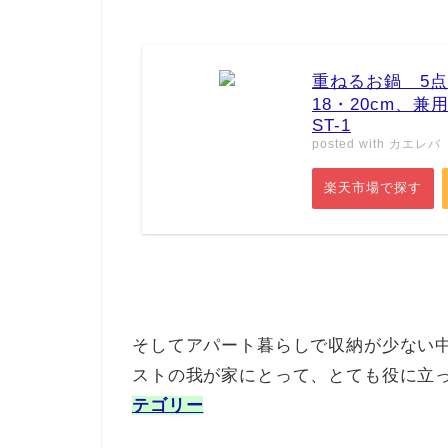
重ねるお鍋 5点
18・20cm、
ST-1
posted with
カエレバ
楽天市場で探す
そしてアパート暮らしで収納が少ない
ストの我が家にとって、とても役に立
テゴリー