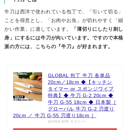
牛刀は西洋で使われている包丁で、「引いて切る」
ことを得意とし、「お肉やお魚」が切れやすく「細
かい作業」に適しています。
「薄切りにしたり刺し
身」にするには牛刀が向いています。ですので本格
派の方には、こちらの『牛刀』が好まれます。
GLOBAL 包丁 牛刀 各単品
20cm／18cm ◆【キッチン
タイマー or スポンジワイプ
特典】◆ 牛刀 G-2 20cm ◆
牛刀 G-55 18cm ◆ 日本製［
グローバル 牛刀 G-2 刃渡り
20cm ／ 牛刀 G-55 刃渡り18cm ］
posted with
カエレバ