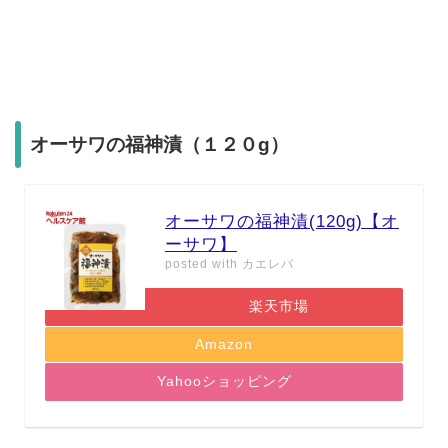
オーサワの福神漬（１２０g）
オーサワの福神漬(120g)【オ
ーサワ】
posted with
カエレバ
楽天市場
Amazon
Yahooショッピング