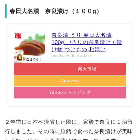
春日大名漬 奈良漬け（１００g）
奈良漬 うり 春日大名漬
100g /うりの奈良漬け / 漬
け物 つけもの 粕漬け
posted with
カエレバ
楽天市場
Amazon
Yahooショッピング
２年前に日本へ帰省した際に、家族で奈良に１泊旅
行しました。その時に旅館で食べた奈良漬けが美味