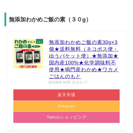
無添加わかめご飯の素（３０g）
無添加わかめご飯の素30g×3
個★送料無料（ネコポス便・
ゆうパケット便）★無添加★
国内産100%★化学調味料不
使用★鳴門産わかめ★ワカメ
ごはんのもと
posted with
カエレバ
楽天市場
Amazon
Yahooショッピング