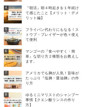
『朝活』朝４時起きを１年続け
て感じたこと【メリット・デメ
リット編】
フライパン代わりにもなる！ス
トウブ・ブレイザーが色々使え
て便利
マンゴーの『食べやすく・簡
単』な切り方２種類をお教えし
ます。
アメリカでも麹が人気！旨味が
たっぷり『塩麹・醤油麹』の作
り方
ゆるミニマリストのシャンプー
事情【クエン酸リンスの作り
方】