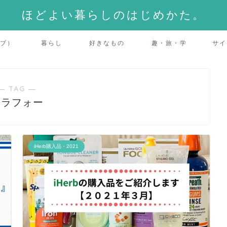
ほどよい暮らしのはじめかた。
ーブ）
暮らし
好きなもの
趣・旅・学
サイ
― TAG ―
アラフォー
iHerb購入品・2021