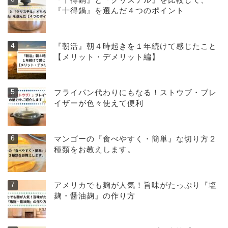
『十得鍋』を選んだ４つのポイント
『朝活』朝４時起きを１年続けて感じたこと
【メリット・デメリット編】
フライパン代わりにもなる！ストウブ・ブレ
イザーが色々使えて便利
マンゴーの『食べやすく・簡単』な切り方２
種類をお教えします。
アメリカでも麹が人気！旨味がたっぷり『塩
麹・醤油麹』の作り方