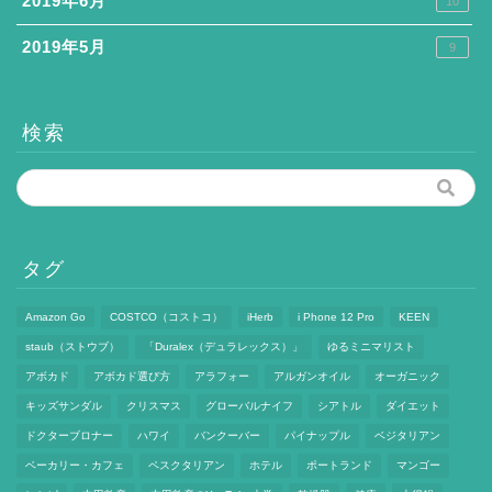
2019年6月
10
2019年5月
9
検索
タグ
Amazon Go
COSTCO（コストコ）
iHerb
i Phone 12 Pro
KEEN
staub（ストウブ）
「Duralex（デュラレックス）」
ゆるミニマリスト
アボカド
アボカド選び方
アラフォー
アルガンオイル
オーガニック
キッズサンダル
クリスマス
グローバルナイフ
シアトル
ダイエット
ドクターブロナー
ハワイ
バンクーバー
パイナップル
ベジタリアン
ベーカリー・カフェ
ペスクタリアン
ホテル
ポートランド
マンゴー