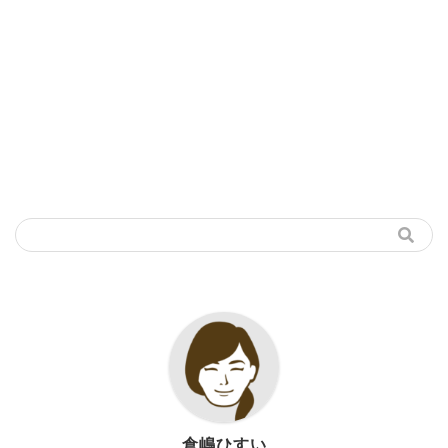
倉嶋ひすい