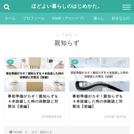
ほどよい暮らしのはじめかた。
ホーム
プロフィール
iHerb（アイハーブ）
暮らし
好きなもの
― TAG ―
親知らず
歯
歯
事前準備がカギ！親知らずを
事前準備がカギ！親知らずを
４本抜歯した時の体験談と対
４本抜歯した時の体験談と対
策法【後編】
策法【前編】
2019年8月4日
2019年7月31日
HOME
タグ : 親知らず