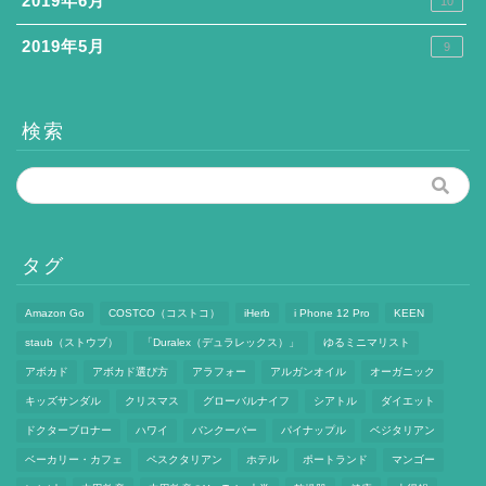
2019年6月
10
2019年5月
9
検索
タグ
Amazon Go
COSTCO（コストコ）
iHerb
i Phone 12 Pro
KEEN
staub（ストウブ）
「Duralex（デュラレックス）」
ゆるミニマリスト
アボカド
アボカド選び方
アラフォー
アルガンオイル
オーガニック
キッズサンダル
クリスマス
グローバルナイフ
シアトル
ダイエット
ドクターブロナー
ハワイ
バンクーバー
パイナップル
ベジタリアン
ベーカリー・カフェ
ペスクタリアン
ホテル
ポートランド
マンゴー