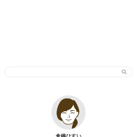
倉嶋ひすい