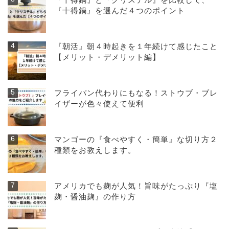
『十得鍋』を選んだ４つのポイント
『朝活』朝４時起きを１年続けて感じたこと
【メリット・デメリット編】
フライパン代わりにもなる！ストウブ・ブレ
イザーが色々使えて便利
マンゴーの『食べやすく・簡単』な切り方２
種類をお教えします。
アメリカでも麹が人気！旨味がたっぷり『塩
麹・醤油麹』の作り方