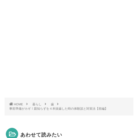
HOME
暮らし
歯
事前準備がカギ！親知らずを４本抜歯した時の体験談と対策法【前編】
あわせて読みたい