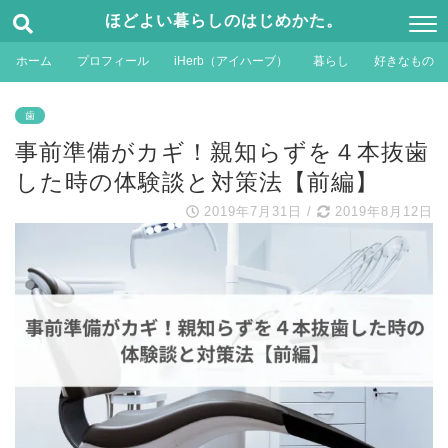
ほどよい暮らしのはじめかた。
ホーム
プロフィール
iHerb（アイハーブ）
暮らし
好きなもの
歯
事前準備がカギ！親知らずを４本抜歯
した時の体験談と対策法【前編】
2019年7月31日
/
2019年8月12日