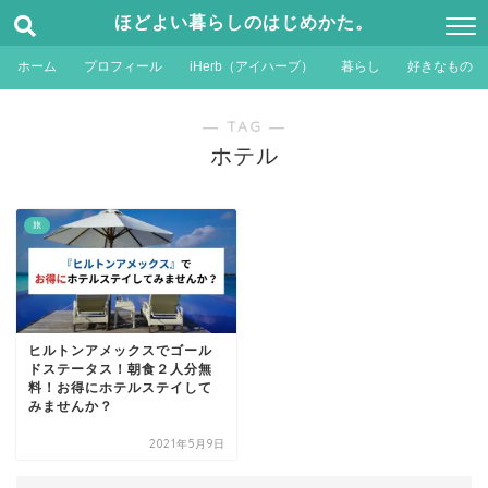
ほどよい暮らしのはじめかた。
ホーム
プロフィール
iHerb（アイハーブ）
暮らし
好きなもの
― TAG ―
ホテル
旅
ヒルトンアメックスでゴール
ドステータス！朝食２人分無
料！お得にホテルステイして
みませんか？
2021年5月9日