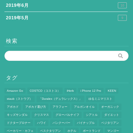
2019年6月
10
2019年5月
9
検索
タグ
Amazon Go
COSTCO（コストコ）
iHerb
i Phone 12 Pro
KEEN
staub（ストウブ）
「Duralex（デュラレックス）」
ゆるミニマリスト
アボカド
アボカド選び方
アラフォー
アルガンオイル
オーガニック
キッズサンダル
クリスマス
グローバルナイフ
シアトル
ダイエット
ドクターブロナー
ハワイ
バンクーバー
パイナップル
ベジタリアン
ベーカリー・カフェ
ペスクタリアン
ホテル
ポートランド
マンゴー