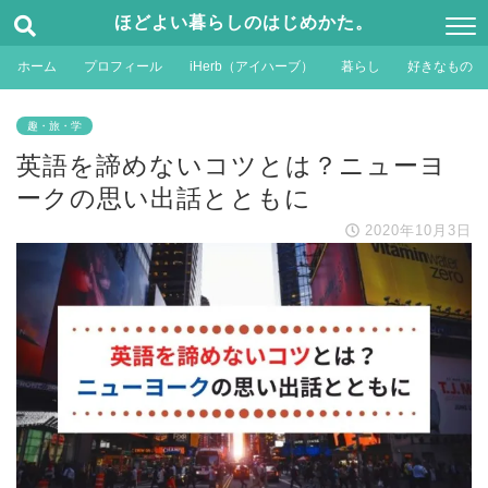
ほどよい暮らしのはじめかた。
ホーム
プロフィール
iHerb（アイハーブ）
暮らし
好きなもの
趣・旅・学
英語を諦めないコツとは？ニューヨ
ークの思い出話とともに
2020年10月3日