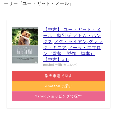
ーリー『ユー・ガット・メール』
【中古】 ユー・ガット・メ
ール 特別版 ／トム・ハン
クス,メグ・ライアン,グレッ
グ・キニア,ノーラ・エフロ
ン（監督、製作、脚本）
【中古】afb
posted with
カエレバ
楽天市場で探す
Amazonで探す
Yahooショッピングで探す