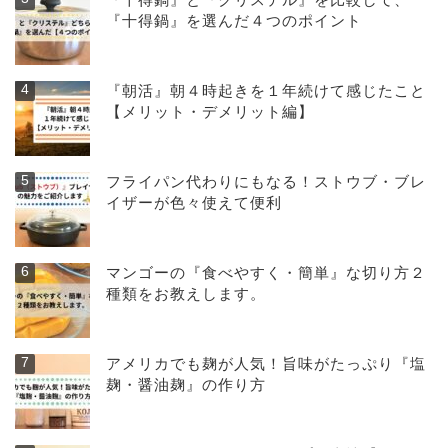
『十得鍋』を選んだ４つのポイント
『朝活』朝４時起きを１年続けて感じたこと
【メリット・デメリット編】
フライパン代わりにもなる！ストウブ・ブレ
イザーが色々使えて便利
マンゴーの『食べやすく・簡単』な切り方２
種類をお教えします。
アメリカでも麹が人気！旨味がたっぷり『塩
麹・醤油麹』の作り方