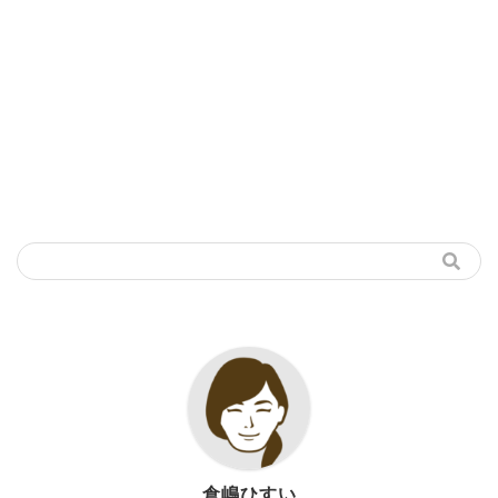
倉嶋ひすい