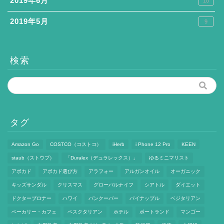
2019年6月
10
2019年5月
9
検索
タグ
Amazon Go
COSTCO（コストコ）
iHerb
i Phone 12 Pro
KEEN
staub（ストウブ）
「Duralex（デュラレックス）」
ゆるミニマリスト
アボカド
アボカド選び方
アラフォー
アルガンオイル
オーガニック
キッズサンダル
クリスマス
グローバルナイフ
シアトル
ダイエット
ドクターブロナー
ハワイ
バンクーバー
パイナップル
ベジタリアン
ベーカリー・カフェ
ペスクタリアン
ホテル
ポートランド
マンゴー